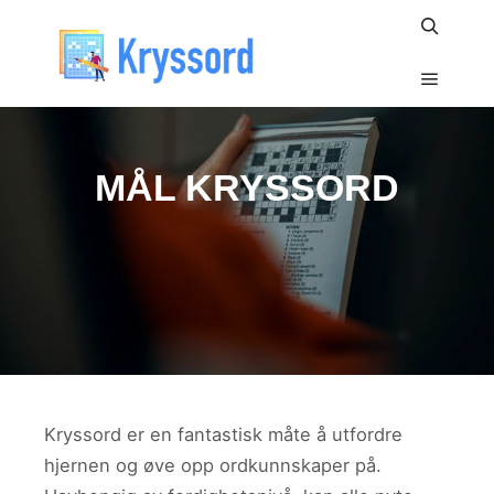
Search
Main m
MÅL KRYSSORD
Kryssord er en fantastisk måte å utfordre
hjernen og øve opp ordkunnskaper på.