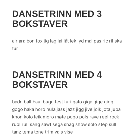
DANSETRINN MED 3
BOKSTAVER
air ara bon fox jig lag lai låt lek lyd mai pas ric ril ska
tur
DANSETRINN MED 4
BOKSTAVER
badn ball baul bugg fest furi gato giga gige gigg
gogo haka horo hula jass jazz jigg jive joik jota juba
khon kolo leik moro møte pogo pols rave reel rock
rudl rull sang sawt sega shag show solo step sull
tanz tema tone trim vals vise