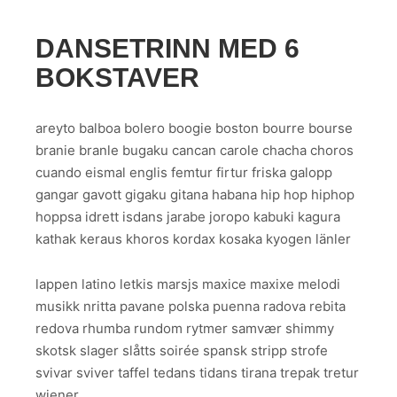
DANSETRINN MED 6
BOKSTAVER
areyto balboa bolero boogie boston bourre bourse
branie branle bugaku cancan carole chacha choros
cuando eismal englis femtur firtur friska galopp
gangar gavott gigaku gitana habana hip hop hiphop
hoppsa idrett isdans jarabe joropo kabuki kagura
kathak keraus khoros kordax kosaka kyogen länler
lappen latino letkis marsjs maxice maxixe melodi
musikk nritta pavane polska puenna radova rebita
redova rhumba rundom rytmer samvær shimmy
skotsk slager slåtts soirée spansk stripp strofe
svivar sviver taffel tedans tidans tirana trepak tretur
wiener