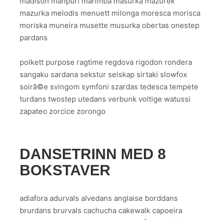
madison manpuri marimba masurka mazurek
mazurka melodis menuett milonga moresca morisca
moriska muneira musette musurka obertas onestep
pardans
polkett purpose ragtime regdova rigodon rondera
sangaku sardana sekstur selskap sirtaki slowfox
soirã©e svingom symfoni szardas tedesca tempete
turdans twostep utedans verbunk voltige watussi
zapateo zorcice zorongo
DANSETRINN MED 8
BOKSTAVER
adiafora adurvals alvedans anglaise borddans
brurdans brurvals cachucha cakewalk capoeira