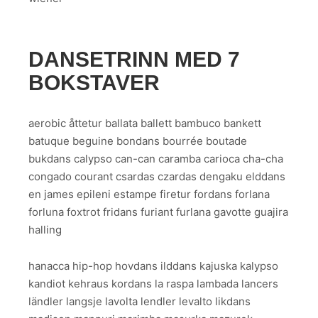
DANSETRINN MED 7
BOKSTAVER
aerobic åttetur ballata ballett bambuco bankett
batuque beguine bondans bourrée boutade
bukdans calypso can-can caramba carioca cha-cha
congado courant csardas czardas dengaku elddans
en james epileni estampe firetur fordans forlana
forluna foxtrot fridans furiant furlana gavotte guajira
halling
hanacca hip-hop hovdans ilddans kajuska kalypso
kandiot kehraus kordans la raspa lambada lancers
ländler langsje lavolta lendler levalto likdans