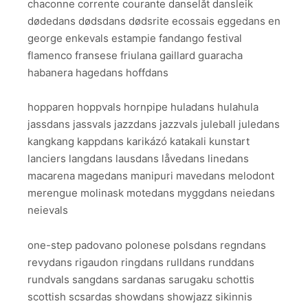
chaconne corrente courante danselåt dansleik
dødedans dødsdans dødsrite ecossais eggedans en
george enkevals estampie fandango festival
flamenco fransese friulana gaillard guaracha
habanera hagedans hoffdans
hopparen hoppvals hornpipe huladans hulahula
jassdans jassvals jazzdans jazzvals juleball juledans
kangkang kappdans karikázó katakali kunstart
lanciers langdans lausdans låvedans linedans
macarena magedans manipuri mavedans melodont
merengue molinask motedans myggdans neiedans
neievals
one-step padovano polonese polsdans regndans
revydans rigaudon ringdans rulldans runddans
rundvals sangdans sardanas sarugaku schottis
scottish scsardas showdans showjazz sikinnis