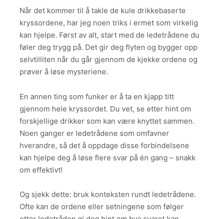
Når det kommer til å takle de kule drikkebaserte
kryssordene, har jeg noen triks i ermet som virkelig
kan hjelpe. Først av alt, start med de ledetrådene du
føler deg trygg på. Det gir deg flyten og bygger opp
selvtilliten når du går gjennom de kjekke ordene og
prøver å løse mysteriene.
En annen ting som funker er å ta en kjapp titt
gjennom hele kryssordet. Du vet, se etter hint om
forskjellige drikker som kan være knyttet sammen.
Noen ganger er ledetrådene som omfavner
hverandre, så det å oppdage disse forbindelsene
kan hjelpe deg å løse flere svar på én gang – snakk
om effektivt!
Og sjekk dette: bruk konteksten rundt ledetrådene.
Ofte kan de ordene eller setningene som følger
etter ledetråden gi deg hint om hva svaret kan