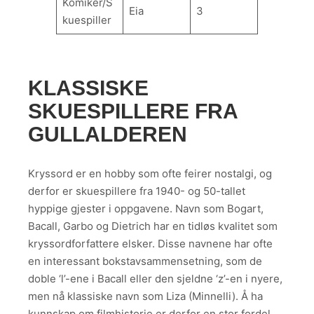
Komiker/S
Eia
3
kuespiller
KLASSISKE
SKUESPILLERE FRA
GULLALDEREN
Kryssord er en hobby som ofte feirer nostalgi, og
derfor er skuespillere fra 1940- og 50-tallet
hyppige gjester i oppgavene. Navn som Bogart,
Bacall, Garbo og Dietrich har en tidløs kvalitet som
kryssordforfattere elsker. Disse navnene har ofte
en interessant bokstavsammensetning, som de
doble ‘l’-ene i Bacall eller den sjeldne ‘z’-en i nyere,
men nå klassiske navn som Liza (Minnelli). Å ha
kunnskap om filmhistorie er derfor en stor fordel