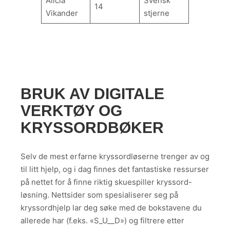
Alicia
Svensk
14
Vikander
stjerne
BRUK AV DIGITALE
VERKTØY OG
KRYSSORDBØKER
Selv de mest erfarne kryssordløserne trenger av og
til litt hjelp, og i dag finnes det fantastiske ressurser
på nettet for å finne riktig skuespiller kryssord-
løsning. Nettsider som spesialiserer seg på
kryssordhjelp lar deg søke med de bokstavene du
allerede har (f.eks. «S_U__D») og filtrere etter