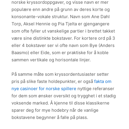
norske kryssordoppgaver, og visse navn er mer
populære enn andre på grunn av deres korte og
konsonante-vokale struktur. Navn som Ane Dahl
Torp, Aksel Hennie og Pia Tjelta er gjengangere
som ofte fyller ut vanskelige partier i brettet takket
være sine distinkte bokstaver. For kortere ord på 3
eller 4 bokstaver ser vi ofte navn som Bye (Anders
Baasmo) eller Eide, som er praktiske for å koble
sammen vertikale og horisontale linjer.
På samme måte som kryssordentusiaster setter
pris på slike faste holdepunkter, er også
fakta om
nye casinoer for norske spillere
nyttige referanser
for dem som ønsker oversikt og trygghet i et stadig
voksende marked. Å kjenne til disse klassikerne
sparer deg for mye hodebry når de vanlige
bokstavene begynner å falle på plass.