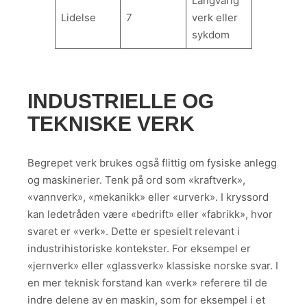
Langvarig
Lidelse
7
verk eller
sykdom
INDUSTRIELLE OG
TEKNISKE VERK
Begrepet verk brukes også flittig om fysiske anlegg
og maskinerier. Tenk på ord som «kraftverk»,
«vannverk», «mekanikk» eller «urverk». I kryssord
kan ledetråden være «bedrift» eller «fabrikk», hvor
svaret er «verk». Dette er spesielt relevant i
industrihistoriske kontekster. For eksempel er
«jernverk» eller «glassverk» klassiske norske svar. I
en mer teknisk forstand kan «verk» referere til de
indre delene av en maskin, som for eksempel i et