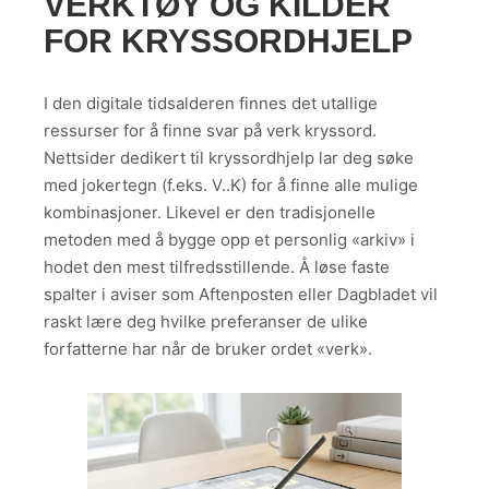
VERKTØY OG KILDER
FOR KRYSSORDHJELP
I den digitale tidsalderen finnes det utallige
ressurser for å finne svar på verk kryssord.
Nettsider dedikert til kryssordhjelp lar deg søke
med jokertegn (f.eks. V..K) for å finne alle mulige
kombinasjoner. Likevel er den tradisjonelle
metoden med å bygge opp et personlig «arkiv» i
hodet den mest tilfredsstillende. Å løse faste
spalter i aviser som Aftenposten eller Dagbladet vil
raskt lære deg hvilke preferanser de ulike
forfatterne har når de bruker ordet «verk».