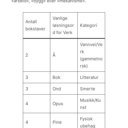
«arbeid», «bygg» eller «mekanisme».
Vanlige
Antall
løsningsor
Kategori
bokstaver
d for Verk
Vannvei/Ve
rk
2
Å
(gammelno
rsk)
3
Bok
Litteratur
3
Ond
Smerte
Musikk/Ku
4
Opus
nst
Fysisk
4
Pine
ubehag