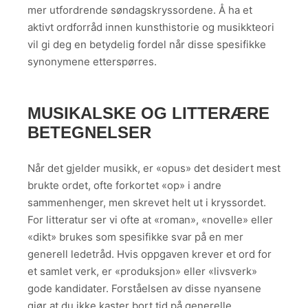
mer utfordrende søndagskryssordene. Å ha et
aktivt ordforråd innen kunsthistorie og musikkteori
vil gi deg en betydelig fordel når disse spesifikke
synonymene etterspørres.
MUSIKALSKE OG LITTERÆRE
BETEGNELSER
Når det gjelder musikk, er «opus» det desidert mest
brukte ordet, ofte forkortet «op» i andre
sammenhenger, men skrevet helt ut i kryssordet.
For litteratur ser vi ofte at «roman», «novelle» eller
«dikt» brukes som spesifikke svar på en mer
generell ledetråd. Hvis oppgaven krever et ord for
et samlet verk, er «produksjon» eller «livsverk»
gode kandidater. Forståelsen av disse nyansene
gjør at du ikke kaster bort tid på generelle