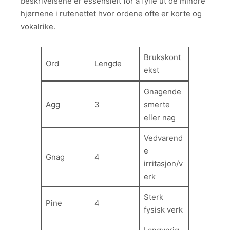
beskrivelsene er essensielt for å fylle ut de mindre
hjørnene i rutenettet hvor ordene ofte er korte og
vokalrike.
Brukskont
Ord
Lengde
ekst
Gnagende
Agg
3
smerte
eller nag
Vedvarend
e
Gnag
4
irritasjon/v
erk
Sterk
Pine
4
fysisk verk