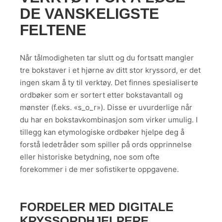
DE VANSKELIGSTE
FELTENE
Når tålmodigheten tar slutt og du fortsatt mangler
tre bokstaver i et hjørne av ditt stor kryssord, er det
ingen skam å ty til verktøy. Det finnes spesialiserte
ordbøker som er sortert etter bokstavantall og
mønster (f.eks. «s_o_r»). Disse er uvurderlige når
du har en bokstavkombinasjon som virker umulig. I
tillegg kan etymologiske ordbøker hjelpe deg å
forstå ledetråder som spiller på ords opprinnelse
eller historiske betydning, noe som ofte
forekommer i de mer sofistikerte oppgavene.
FORDELER MED DIGITALE
KRYSSORDHJELPERE