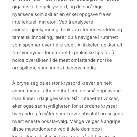
gigantiske helgekryssord, og de språklige
nyansene som skiller en enkel oppgave fra en
intellektuell maraton. Ved å analysere
mønstergjenkjenning, bruk av referanseverktøy og
tematisk inndeling, lærer du å navigere i rutenett
som spenner over flere sider. Artikkelen dekker alt
fra synonymer for storhet til praktiske tips for å
holde oversikten i de mest omfattende norske
ordspillene som finnes i dagens media.
Å bryne seg på et stor kryssord krever en helt
annen mental utholdenhet enn de små oppgavene
man finner i dagligavisene. Når rutenettet vokser,
øker også sannsynligheten for at ordene krysser
hverandre på måter som krever absolutt presisjon i
hvert eneste bokstavvalg. Mange velger å angripe
disse mastodontene ved å dele dem opp i
kvadrater, slik at man fokuserer på ett hjørne av