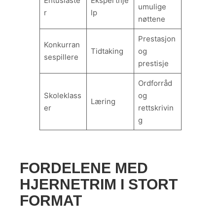
Entusiaste
Eksperthje
umulige
r
lp
nøttene
Prestasjon
Konkurran
Tidtaking
og
sespillere
prestisje
Ordforråd
Skoleklass
og
Læring
er
rettskrivin
g
FORDELENE MED
HJERNETRIM I STORT
FORMAT