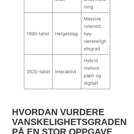
ning
Massive
rutenett,
1990-tallet
Helgebilag
høy
vanskeligh
etsgrad
Hybrid
mellom
2020-tallet
Interaktivt
papir og
digitalt
HVORDAN VURDERE
VANSKELIGHETSGRADEN
PÅ EN STOR OPPGAVE