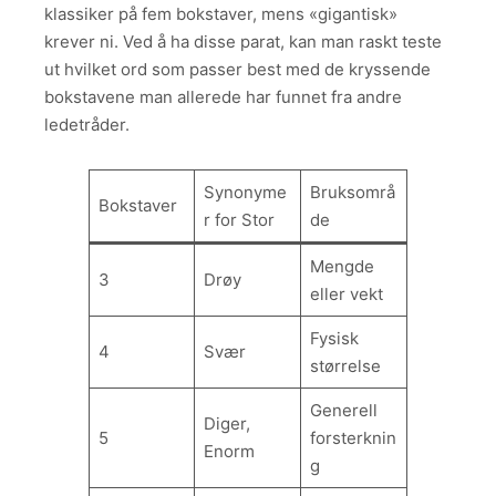
klassiker på fem bokstaver, mens «gigantisk»
krever ni. Ved å ha disse parat, kan man raskt teste
ut hvilket ord som passer best med de kryssende
bokstavene man allerede har funnet fra andre
ledetråder.
Synonyme
Bruksområ
Bokstaver
r for Stor
de
Mengde
3
Drøy
eller vekt
Fysisk
4
Svær
størrelse
Generell
Diger,
5
forsterknin
Enorm
g