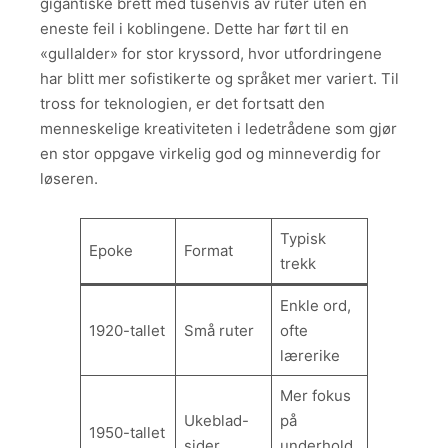
gigantiske brett med tusenvis av ruter uten en
eneste feil i koblingene. Dette har ført til en
«gullalder» for stor kryssord, hvor utfordringene
har blitt mer sofistikerte og språket mer variert. Til
tross for teknologien, er det fortsatt den
menneskelige kreativiteten i ledetrådene som gjør
en stor oppgave virkelig god og minneverdig for
løseren.
Typisk
Epoke
Format
trekk
Enkle ord,
1920-tallet
Små ruter
ofte
lærerike
Mer fokus
Ukeblad-
på
1950-tallet
sider
underhold