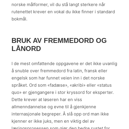
norske målformer, vil du stå langt sterkere når
rutenettet krever en vokal du ikke finner i standard
bokmål.
BRUK AV FREMMEDORD OG
LÅNORD
I de mest omfattende oppgavene er det ikke uvanlig
å snuble over fremmedord fra latin, fransk eller
engelsk som har funnet veien inn i det norske
språket. Ord som «fadæse», «akribi» eller «status
quo» er gjengangere i stor kryssord for eksperter.
Dette krever at løseren har en viss
allmenndannelse og evne til å gjenkjenne
internasjonale begreper. Å slå opp ord man ikke
kjenner er ikke juks, men en viktig del av
læringsprosessen som gjør deg bedre rustet for