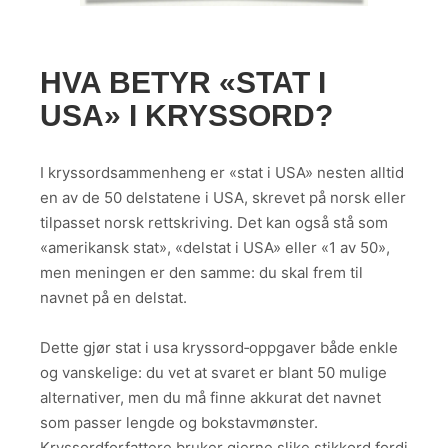
HVA BETYR «STAT I
USA» I KRYSSORD?
I kryssordsammenheng er «stat i USA» nesten alltid
en av de 50 delstatene i USA, skrevet på norsk eller
tilpasset norsk rettskriving. Det kan også stå som
«amerikansk stat», «delstat i USA» eller «1 av 50»,
men meningen er den samme: du skal frem til
navnet på en delstat.
Dette gjør stat i usa kryssord‑oppgaver både enkle
og vanskelige: du vet at svaret er blant 50 mulige
alternativer, men du må finne akkurat det navnet
som passer lengde og bokstavmønster.
Kryssordforfattere bruker gjerne slike stikkord fordi