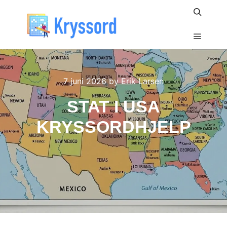
Search
Main m
7 juni 2026
by
Erik Larsen
STAT I USA
KRYSSORDHJELP