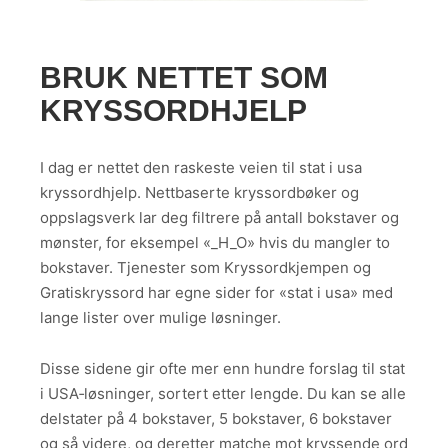
BRUK NETTET SOM
KRYSSORDHJELP
I dag er nettet den raskeste veien til stat i usa
kryssordhjelp. Nettbaserte kryssordbøker og
oppslagsverk lar deg filtrere på antall bokstaver og
mønster, for eksempel «_H_O» hvis du mangler to
bokstaver. Tjenester som Kryssordkjempen og
Gratiskryssord har egne sider for «stat i usa» med
lange lister over mulige løsninger.
Disse sidene gir ofte mer enn hundre forslag til stat
i USA‑løsninger, sortert etter lengde. Du kan se alle
delstater på 4 bokstaver, 5 bokstaver, 6 bokstaver
og så videre, og deretter matche mot kryssende ord