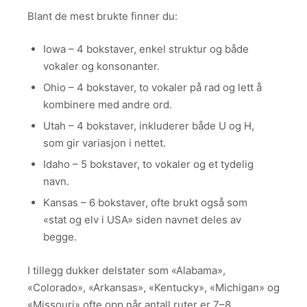
Blant de mest brukte finner du:
Iowa – 4 bokstaver, enkel struktur og både
vokaler og konsonanter.
Ohio – 4 bokstaver, to vokaler på rad og lett å
kombinere med andre ord.
Utah – 4 bokstaver, inkluderer både U og H,
som gir variasjon i nettet.
Idaho – 5 bokstaver, to vokaler og et tydelig
navn.
Kansas – 6 bokstaver, ofte brukt også som
«stat og elv i USA» siden navnet deles av
begge.
I tillegg dukker delstater som «Alabama»,
«Colorado», «Arkansas», «Kentucky», «Michigan» og
«Missouri» ofte opp når antall ruter er 7–8