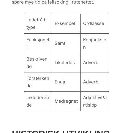
spare mye tid på feilsøking i rutenettet.
Ledetråd-
Eksempel
Ordklasse
type
Funksjonel
Konjunksjo
Samt
l
n
Beskriven
Likeledes
Adverb
de
Forsterken
Enda
Adverb
de
Inkluderen
Adjektiv/Pa
Medregnet
de
rtisipp