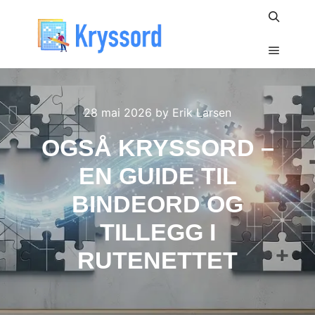
Search
Main m
28 mai 2026
by
Erik Larsen
OGSÅ KRYSSORD –
EN GUIDE TIL
BINDEORD OG
TILLEGG I
RUTENETTET