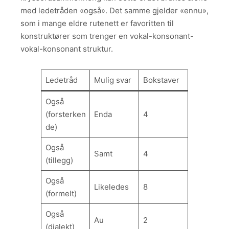
med ledetråden «også». Det samme gjelder «ennu»,
som i mange eldre rutenett er favoritten til
konstruktører som trenger en vokal-konsonant-
vokal-konsonant struktur.
Ledetråd
Mulig svar
Bokstaver
Også
(forsterken
Enda
4
de)
Også
Samt
4
(tillegg)
Også
Likeledes
8
(formelt)
Også
Au
2
(dialekt)