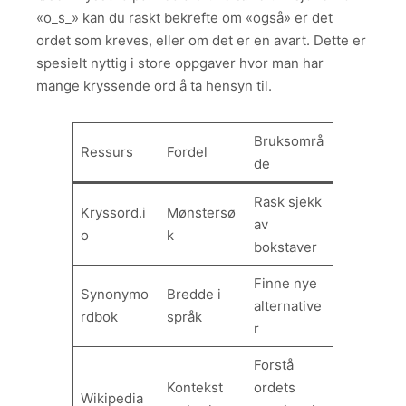
«o_s_» kan du raskt bekrefte om «også» er det
ordet som kreves, eller om det er en avart. Dette er
spesielt nyttig i store oppgaver hvor man har
mange kryssende ord å ta hensyn til.
Bruksområ
Ressurs
Fordel
de
Rask sjekk
Kryssord.i
Mønstersø
av
o
k
bokstaver
Finne nye
Synonymo
Bredde i
alternative
rdbok
språk
r
Forstå
Kontekst
ordets
Wikipedia