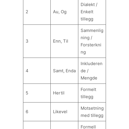
Dialekt /
2
Au, Og
Enkelt
tillegg
Sammenlig
ning /
3
Enn, Til
Forsterkni
ng
Inkluderen
4
Samt, Enda
de /
Mengde
Formelt
5
Hertil
tillegg
Motsetning
6
Likevel
med tillegg
Formell