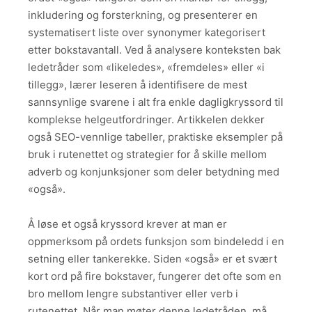
inkludering og forsterkning, og presenterer en
systematisert liste over synonymer kategorisert
etter bokstavantall. Ved å analysere konteksten bak
ledetråder som «likeledes», «fremdeles» eller «i
tillegg», lærer leseren å identifisere de mest
sannsynlige svarene i alt fra enkle dagligkryssord til
komplekse helgeutfordringer. Artikkelen dekker
også SEO-vennlige tabeller, praktiske eksempler på
bruk i rutenettet og strategier for å skille mellom
adverb og konjunksjoner som deler betydning med
«også».
Å løse et også kryssord krever at man er
oppmerksom på ordets funksjon som bindeledd i en
setning eller tankerekke. Siden «også» er et svært
kort ord på fire bokstaver, fungerer det ofte som en
bro mellom lengre substantiver eller verb i
rutenettet. Når man møter denne ledetråden, må