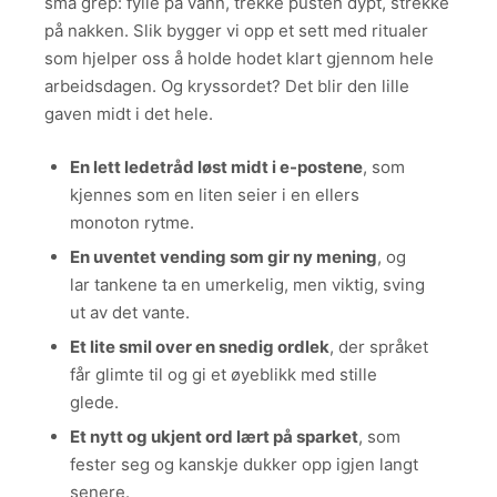
små grep: fylle på vann, trekke pusten dypt, strekke
på nakken. Slik bygger vi opp et sett med ritualer
som hjelper oss å holde hodet klart gjennom hele
arbeidsdagen. Og kryssordet? Det blir den lille
gaven midt i det hele.
En lett ledetråd løst midt i e-postene
, som
kjennes som en liten seier i en ellers
monoton rytme.
En uventet vending som gir ny mening
, og
lar tankene ta en umerkelig, men viktig, sving
ut av det vante.
Et lite smil over en snedig ordlek
, der språket
får glimte til og gi et øyeblikk med stille
glede.
Et nytt og ukjent ord lært på sparket
, som
fester seg og kanskje dukker opp igjen langt
senere.