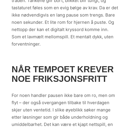
tråden. Tankene glir bort, blikket blir tungt, og
tastaturet føles som en evig bølge av krav. Da er det
ikke nødvendigvis en lang pause som trengs. Bare
noen sekunder. Et lite rom for hjernen å puste. Og
nettopp der kan et digitalt kryssord komme inn.
Som et lavmælt mellomspill. Et mentalt dykk, uten
forventninger.
NÅR TEMPOET KREVER
NOE FRIKSJONSFRITT
For noen handler pausen ikke bare om ro, men om
flyt – der også overgangen tilbake til hverdagen
skjer uten ventetid. I slike øyeblikk søker mange
etter løsninger som gir både underholdning og
umiddelbarhet. Det kan være et kjapt nettspill, en