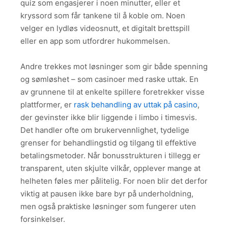
quiz som engasjerer i noen minutter, eller et
kryssord som får tankene til å koble om. Noen
velger en lydløs videosnutt, et digitalt brettspill
eller en app som utfordrer hukommelsen.
Andre trekkes mot løsninger som gir både spenning
og sømløshet – som casinoer med raske uttak. En
av grunnene til at enkelte spillere foretrekker visse
plattformer, er
rask behandling av uttak på casino
,
der gevinster ikke blir liggende i limbo i timesvis.
Det handler ofte om brukervennlighet, tydelige
grenser for behandlingstid og tilgang til effektive
betalingsmetoder. Når bonusstrukturen i tillegg er
transparent, uten skjulte vilkår, opplever mange at
helheten føles mer pålitelig. For noen blir det derfor
viktig at pausen ikke bare byr på underholdning,
men også praktiske løsninger som fungerer uten
forsinkelser.