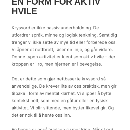
EN FORM FOR AKTIV
HVILE
Kryssord er ikke passiv underholdning. De
utfordrer språk, minne og logisk tenkning. Samtidig
trenger vi ikke sette av mye tid eller forberede oss.
Vi åpner et nettbrett, løser en linje, og går videre.
Denne typen aktivitet er kjent som aktiv hvile – der
kroppen er i ro, men hjernen er i bevegelse.
Det er dette som gjør nettbaserte kryssord så
anvendelige. De krever lite av oss praktisk, men gir
tilbake i form av mental klarhet. Vi slipper å bytte
kontekst helt, som med en gåtur eller en fysisk
aktivitet. Vi blir sittende, men bytter likevel gir. Og
det er nok til å hente oss inn.
En bonus er også følelsen av mestring. Når et ord