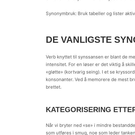
Synonymbruk: Bruk tabeller og lister aktiv
DE VANLIGSTE SY
Verb knyttet til synssansen er blant de m
intensitet. For en løser er det viktig å sk
«gløtte» (kortvarig seing). I et se kryssor
konsonanter. Ved å memorere de mest bruk
brettet.
KATEGORISERING ETTER
Når vi bryter ned «se» i mindre bestandde
som utføres i smug, noe som leder tanken