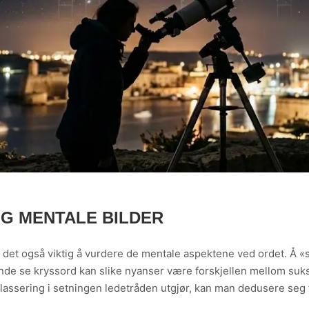
OG MENTALE BILDER
er det også viktig å vurdere de mentale aspektene ved ordet. Å «
ttende se kryssord kan slike nyanser være forskjellen mellom suk
assering i setningen ledetråden utgjør, kan man dedusere seg