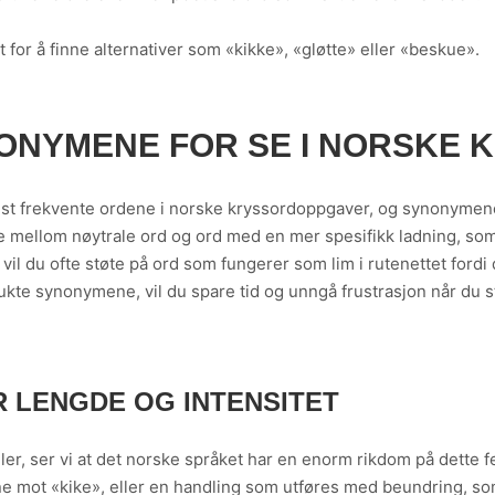
t for å finne alternativer som «kikke», «gløtte» eller «beskue».
NONYMENE FOR SE I NORSKE 
est frekvente ordene i norske kryssordoppgaver, og synonymene 
ille mellom nøytrale ord og ord med en mer spesifikk ladning, som
d vil du ofte støte på ord som fungerer som lim i rutenettet ford
te synonymene, vil du spare tid og unngå frustrasjon når du st
 LENGDE OG INTENSITET
ler, ser vi at det norske språket har en enorm rikdom på dette f
e mot «kike», eller en handling som utføres med beundring, s