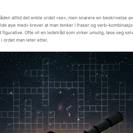
råden alltid det enkle ordet «se», men snarere en beskrivelse a
olde øye med» krever at man tenker i fraser og verb-kombinasjon
 figurative. Ofte vil en ledetråd som virker umulig, løse seg s
i ordet man leter etter.