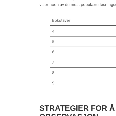
viser noen av de mest populære løsningsor
Bokstaver
4
5
6
7
8
9
STRATEGIER FOR 