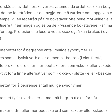
orståelse av det norske verb-systemet, da ordet «se» kan bety al
 denne ledetråden, er det avgjørende å vurdere om oppgaven et
empel vil en ledetråd på fire bokstaver ofte peke mot «kike» el
tisere tilnærmingen og se på de kryssende bokstavene, kan man
for seg. Profesjonelle løsere vet at «se» også kan brukes i overf
g.
e rutenettet for å begrense antall mulige synonymer.+1
 som et fysisk verb eller et mentalt begrep (f.eks. forstå).
ofte bruker eldre eller mer poetiske ord som «skue» eller «skode
tivt for å finne alternativer som «kikke», «gløtte» eller «beskue
tenettet for å begrense antall mulige synonymer.
 et fysisk verb eller et mentalt begrep (f.eks. forstå).
e bruker eldre eller mer poetiske ord som «skue» eller «skode».