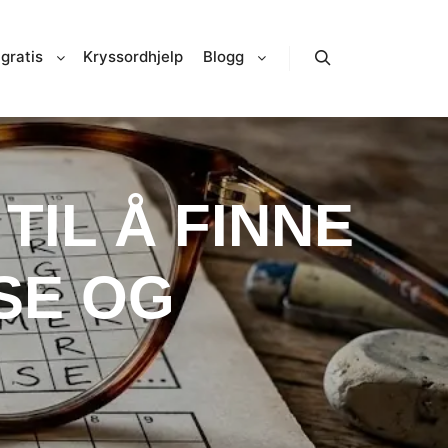
gratis
Kryssordhjelp
Blogg
Search
TIL Å FINNE
SE OG