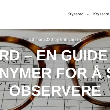
Kryssord
Kryssord 
26 mai 2026
by
Erik Larsen
D – EN GUIDE 
NYMER FOR Å 
OBSERVERE