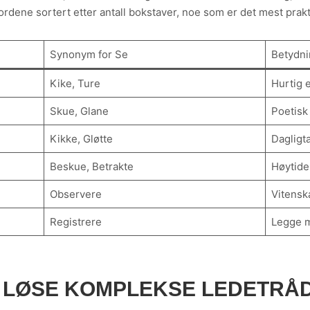
dene sortert etter antall bokstaver, noe som er det mest prakt
Synonym for Se
Betydni
Kike, Ture
Hurtig e
Skue, Glane
Poetisk 
Kikke, Gløtte
Dagligta
Beskue, Betrakte
Høytidel
Observere
Vitenska
Registrere
Legge m
Å LØSE KOMPLEKSE LEDETRÅ