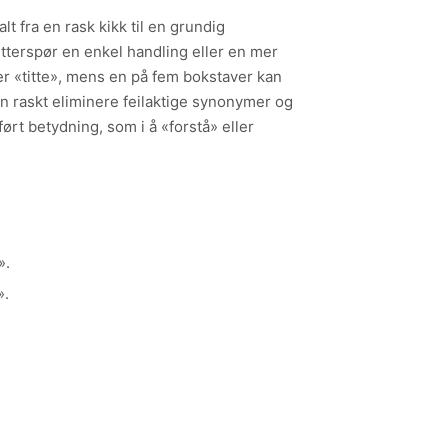
t fra en rask kikk til en grundig
terspør en enkel handling eller en mer
ler «titte», mens en på fem bokstaver kan
 raskt eliminere feilaktige synonymer og
ørt betydning, som i å «forstå» eller
».
».