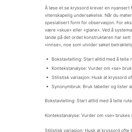
Å løse et se kryssord krever en nyansert f
vitenskapelig undersøkelse. Når du møter
spesialisert form for observasjon. For eks
være «skue» eller «glane». Ved å systema
lande på det ordet konstruktøren har sett 
«innse», noe som utvider søket betrakteli
Bokstavtelling: Start alltid med å tell
Kontekstanalyse: Vurder om «se» brukes
Stilistisk variasjon: Husk at kryssord 
Synonymbruk: Bruk tabeller og lister ak
Bokstavtelling: Start alltid med å telle ru
Kontekstanalyse: Vurder om «se» brukes som
Stilistisk variasjon: Husk at kryssord oft