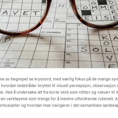
yse av begrepet se kryssord, med særlig fokus på de mange s
r hvordan ledetråder knyttet til visuell persepsjon, observasjon
ruk. Ved å undersøke alt fra korte verb som «titte» og «skue» t
seren verktøyene som trengs for å mestre utfordrende rutenett. A
dentusiaster og hvordan man navigerer i det semantiske landska