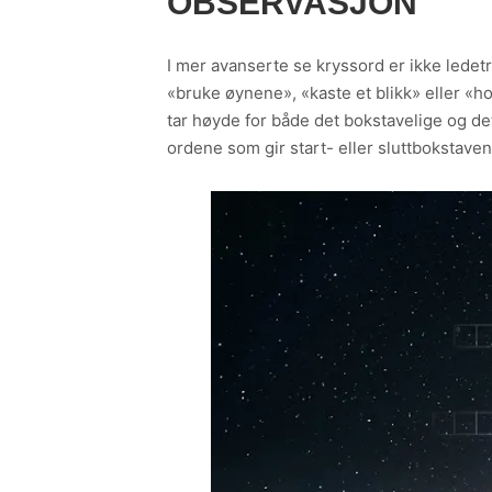
OBSERVASJON
I mer avanserte se kryssord er ikke ledet
«bruke øynene», «kaste et blikk» eller «h
tar høyde for både det bokstavelige og det
ordene som gir start- eller sluttbokstaven 