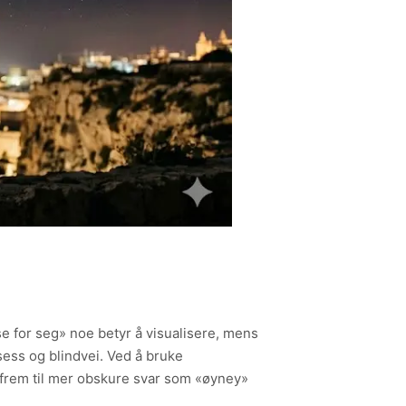
se for seg» noe betyr å visualisere, mens
sess og blindvei. Ved å bruke
 frem til mer obskure svar som «øyney»