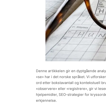
Denne artikkelen gir en dyptgående anal
«se» har i det norske språket. Vi utforske
ord etter bokstavantall og kontekstuell b
«observere» eller «registrere», gir vi le
hjelpemidler, SEO-strategier for kryssor
erkjennelse.