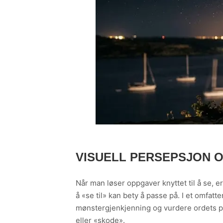
VISUELL PERSEPSJON 
Når man løser oppgaver knyttet til å se, 
å «se til» kan bety å passe på. I et omfa
mønstergjenkjenning og vurdere ordets pl
eller «skode».