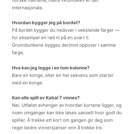
norske navnene, mens «Klondike» er det
internasjonale.
Hvordan bygger jeg på bordet?
På bordet bygger du nedover i vekslende farger —
for eksempel en rød ni på en svart ti.
Grunnbunkene bygges derimot oppover i samme
farge.
Hva kan jeg legge i en tom kolonne?
Bare en konge, eller en hel sekvens som starter
med en konge.
Kan alle spill av Kabal 7 vinnes?
Nei. Utfallet avhenger av hvordan kortene ligger, og
noen omganger kan ikke løses uansett hvor godt du
spiller. Å trekke ett kort om gangen gir deg som
regel bedre vinnersjanser enn å trekke tre.