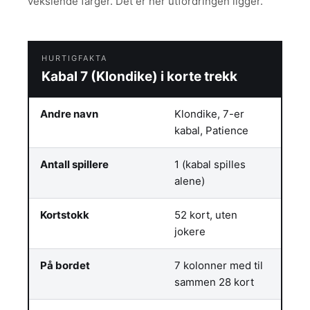
vekslende farger. Det er her utfordringen ligger.
HURTIGFAKTA
Kabal 7 (Klondike) i korte trekk
Andre navn
Klondike, 7-er
kabal, Patience
Antall spillere
1 (kabal spilles
alene)
Kortstokk
52 kort, uten
jokere
På bordet
7 kolonner med til
sammen 28 kort