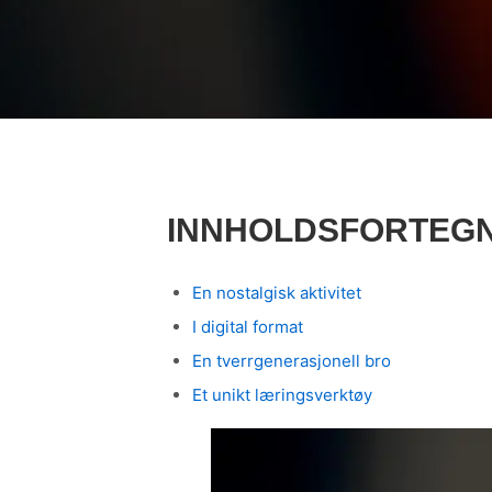
INNHOLDSFORTEG
En nostalgisk aktivitet
I digital format
En tverrgenerasjonell bro
Et unikt læringsverktøy