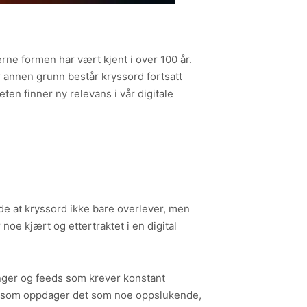
erne formen har vært kjent i over 100 år.
r annen grunn består kryssord fortsatt
en finner ny relevans i vår digitale
e at kryssord ikke bare overlever, men
 noe kjært og ettertraktet i en digital
nger og feeds som krever konstant
 de som oppdager det som noe oppslukende,