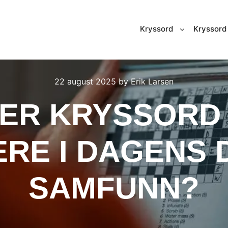
Kryssord
Kryssord 
22 august 2025
by
Erik Larsen
ER KRYSSORD
RE I DAGENS D
SAMFUNN?