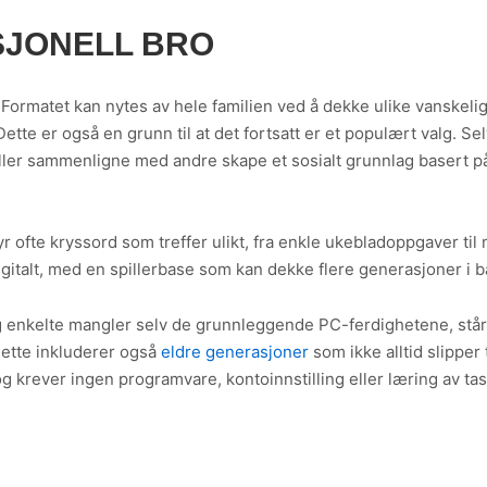
JONELL BRO
 Formatet kan nytes av hele familien ved å dekke ulike vanskel
tte er også en grunn til at det fortsatt er et populært valg. S
r eller sammenligne med andre skape et sosialt grunnlag basert
yr ofte kryssord som treffer ulikt, fra enkle ukebladoppgaver ti
 digitalt, med en spillerbase som kan dekke flere generasjoner i 
r og enkelte mangler selv de grunnleggende PC-ferdighetene, står
Dette inkluderer også
eldre generasjoner
som ikke alltid slipper 
, og krever ingen programvare, kontoinnstilling eller læring av t