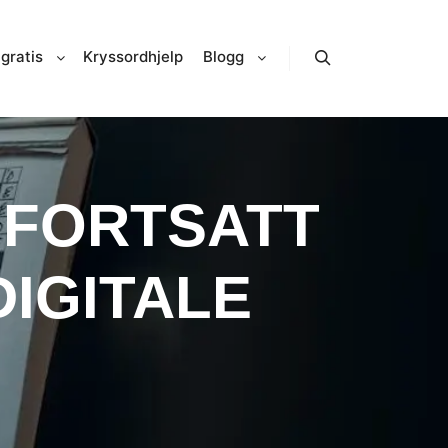
gratis
Kryssordhjelp
Blogg
Search
 FORTSATT
IGITALE