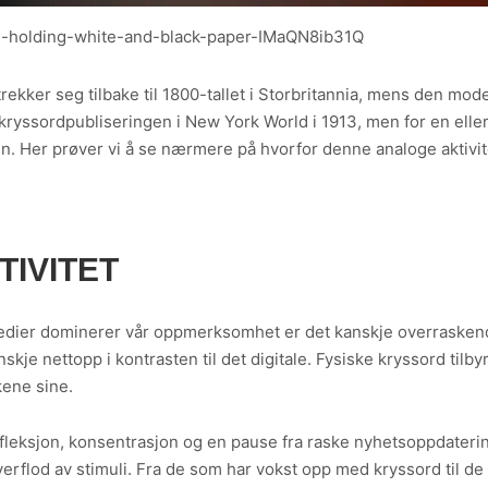
on-holding-white-and-black-paper-IMaQN8ib31Q
trekker seg tilbake til 1800-tallet i Storbritannia, mens den mod
kryssordpubliseringen i New York World i 1913, men for en elle
n. Her prøver vi å se nærmere på hvorfor denne analoge aktivitet
TIVITET
 medier dominerer vår oppmerksomhet er det kanskje overraskend
kje nettopp i kontrasten til det digitale. Fysiske kryssord tilbyr
kene sine.
fleksjon, konsentrasjon og en pause fra raske nyhetsoppdateri
overflod av stimuli. Fra de som har vokst opp med kryssord til