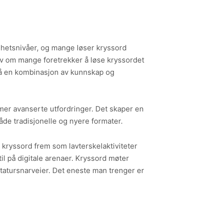
ighetsnivåer, og mange løser kryssord
elv om mange foretrekker å løse kryssordet
 på en kombinasjon av kunnskap og
l mer avanserte utfordringer. Det skaper en
både tradisjonelle og nyere formater.
 kryssord frem som lavterskelaktiviteter
til på digitale arenaer. Kryssord møter
astatursnarveier. Det eneste man trenger er