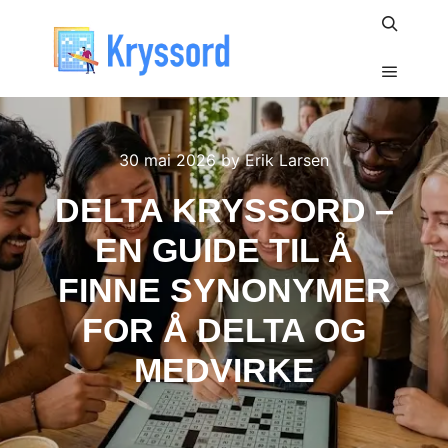
Search
Main m
30 mai 2026
by
Erik Larsen
DELTA KRYSSORD –
EN GUIDE TIL Å
FINNE SYNONYMER
FOR Å DELTA OG
MEDVIRKE