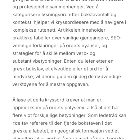
og profesjonelle sammenhenger. Ved å
kategorisere løsningsord etter bokstavantall og
kontekst, hjelper vi kryssordløsere med å navigere i
komplekse rutenett. Artikkelen inneholder
praktiske tabeller over vanlige gjengangere, SEO-
vennlige forklaringer på ordets nyanser, og
strategier for å skille mellom verb- og
substantivbetydninger. Enten du leter etter en
gresk bokstav, et elveutløp eller et ord for å
medvirke, vil denne guiden gi deg de nødvendige
verktøyene for å mestre oppgaven.
Å løse et delta kryssord krever at man er
oppmerksom på ordets polysemi, altså at det har
flere vidt forskjellige betydninger. Som ledetråd kan
«delta» referere til den fjerde bokstaven i det
greske alfabetet, en geografisk formasjon ved et
elveutløp, eller verbet å være med på noe. I norske