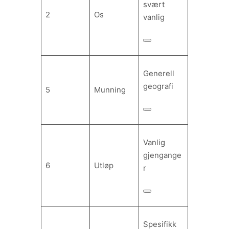
svært
2
Os
vanlig
Generell
geografi
5
Munning
Vanlig
gjengange
6
Utløp
r
Spesifikk