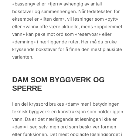
«basseng» eller «tjern» avhengig av antall
bokstaver og sammenhengen. Når ledeteksten for
eksempel er «liten dam», vil løsninger som «pytt»
eller «vann» ofte være aktuelle, mens «oppdemmet
vann» kan peke mot ord som «reservoar» eller
«demning» i nærliggende ruter. Her må du bruke
kryssende bokstaver for å finne den mest plausible
varianten.
DAM SOM BYGGVERK OG
SPERRE
I en del kryssord brukes «dam» mer i betydningen
teknisk byggverk: en konstruksjon som holder igjen
vann. Da er det nærliggende at løsningen ikke er
«dam» i seg selv, men ord som beskriver formen
eller funksjonen. Det mest opplagte løsningsordet i