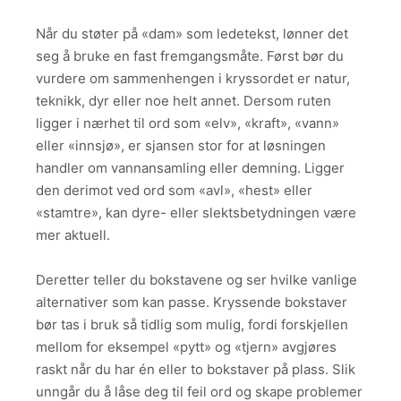
Når du støter på «dam» som ledetekst, lønner det
seg å bruke en fast fremgangsmåte. Først bør du
vurdere om sammenhengen i kryssordet er natur,
teknikk, dyr eller noe helt annet. Dersom ruten
ligger i nærhet til ord som «elv», «kraft», «vann»
eller «innsjø», er sjansen stor for at løsningen
handler om vannansamling eller demning. Ligger
den derimot ved ord som «avl», «hest» eller
«stamtre», kan dyre- eller slektsbetydningen være
mer aktuell.
Deretter teller du bokstavene og ser hvilke vanlige
alternativer som kan passe. Kryssende bokstaver
bør tas i bruk så tidlig som mulig, fordi forskjellen
mellom for eksempel «pytt» og «tjern» avgjøres
raskt når du har én eller to bokstaver på plass. Slik
unngår du å låse deg til feil ord og skape problemer