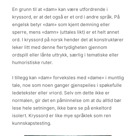
En grunn til at «dam» kan være utfordrende i
kryssord, er at det også er et ord i andre språk. På
engelsk betyr «dam» som kjent demning eller
sperre, mens «damn» (uttales likt) er et helt annet
ord. I kryssord på norsk hender det at konstruktører
leker litt med denne flertydigheten gjennom
ordspill eller lånte uttrykk, særlig i tematiske eller
humoristiske ruter.
I tillegg kan «dam» forveksles med «dame» i muntlig
tale, noe som noen ganger gjenspeiles i spøkefulle
ledetekster eller vriord. Selv om dette ikke er
normalen, gir det en påminnelse om at du alltid bør
lese hele setningen, ikke bare se på enkeltord
isolert. Kryssord er like mye språklek som ren
kunnskapstesting.